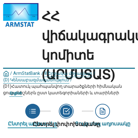
ՀՀ
վիճակագրակ
կոմիտե
(ԱՐՄՍՏԱՏ)
/
ArmStatBank
/
8 Շրջակա միջավայր
/
(D) Կենսաբազմազանություն
/
(D1)Հատուկ պահպանվող տարածքների հիմնական
ցուցանիշներն ըստ կատեգորիաների և տարիների
English
Ընտրել աղյուսակը
Ընտրել փոփոխականը
Ցույց տալ աղյուսակը