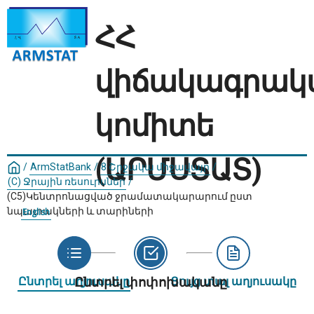
ՀՀ
վիճակագրակ
կոմիտե
(ԱՐՄՍՏԱՏ)
/
ArmStatBank
/
8 Շրջակա միջավայր
/
(C) Ջրային ռեսուրսներ
/
(C5)Կենտրոնացված ջրամատակարարում ըստ
նպատակների և տարիների
English
Ընտրել աղյուսակը
Ընտրել փոփոխականը
Ցույց տալ աղյուսակը