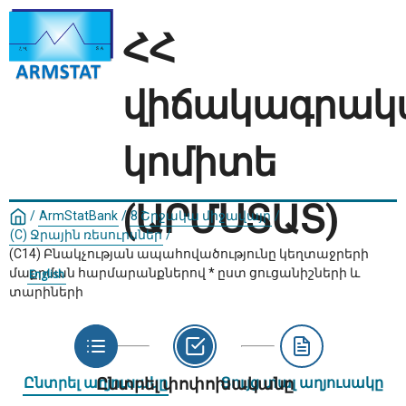
ՀՀ
վիճակագրակ
կոմիտե
(ԱՐՄՍՏԱՏ)
/
ArmStatBank
/
8 Շրջակա միջավայր
/
(C) Ջրային ռեսուրսներ
/
(C14) Բնակչության ապահովածությունը կեղտաջրերի
մաքրման հարմարանքներով * ըստ ցուցանիշների և
English
տարիների
Ընտրել աղյուսակը
Ընտրել փոփոխականը
Ցույց տալ աղյուսակը