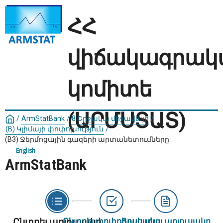
ՀՀ
վիճակագրակ
կոմիտե
(ԱՐՄՍՏԱՏ)
/
ArmStatBank
/
8 Շրջակա միջավայր
/
(B) Կլիմայի փոփոխություն
/
(B3) Ջերմոցային գազերի արտանետումները
English
ArmStatBank
Ընտրել աղյուսակը
Ընտրել փոփոխականը
Ցույց տալ աղյուսակը